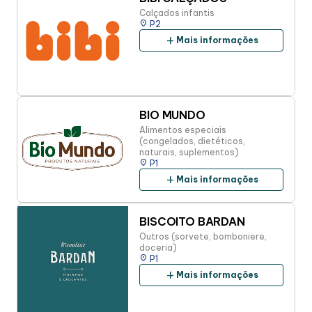
Calçados infantis
place
P2
add
Mais informações
BIO MUNDO
Alimentos especiais
(congelados, dietéticos,
naturais, suplementos)
place
P1
add
Mais informações
BISCOITO BARDAN
Outros (sorvete, bomboniere,
doceria)
place
P1
add
Mais informações