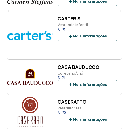
add
Mais informações
CARTER`S
Vestuário infantil
place
P1
add
Mais informações
CASA BAUDUCCO
Cafeteria/chá
place
P1
add
Mais informações
CASERATTO
Restaurantes
place
P3
add
Mais informações