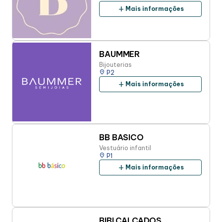
add
Mais informações
BAUMMER
Bijouterias
place
P2
add
Mais informações
BB BASICO
Vestuário infantil
place
P1
add
Mais informações
BIBI CALÇADOS