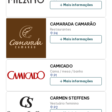
add
Mais informações
CAMARADA CAMARÃO
Restaurantes
place
P4
add
Mais informações
CAMICADO
Cama / mesa / banho
place
P1
add
Mais informações
CARMEN STEFFENS
Vestuário feminino
place
P2