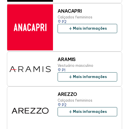
ANACAPRI
Calçados femininos
place
P2
add
Mais informações
ARAMIS
Vestuário masculino
place
P1
add
Mais informações
AREZZO
Calçados femininos
place
P2
add
Mais informações