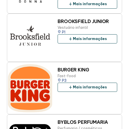
add
Mais informações
BROOKSFIELD JUNIOR
Vestuário infantil
place
P1
add
Mais informações
BURGER KING
Fast-food
place
P3
add
Mais informações
BYBLOS PERFUMARIA
Perfumaria / cosméticos