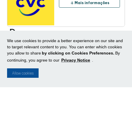
add
Mais informações
D
We use cookies to provide a better experience on our site and
DANKI
to target relevant content to you. You can enter which cookies
Calçados esportivos (tênis)
you allow to share
by clicking on Cookies Preferences.
By
place
P2
continuing, you agree to our
Privacy Notice
.
add
Mais informações
Allow cookies
DECATHLON
Artigos esportivos
place
P1
add
Mais informações
DELINE SOBRANCELHAS
Cabeleireiro / estética /
podologia