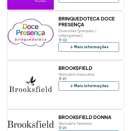
BRINQUEDOTECA DOCE
PRESENÇA
Diversões (parques /
videogames)
place
G1
add
Mais informações
BROOKSFIELD
Vestuário masculino
place
P1
add
Mais informações
BROOKSFIELD DONNA
Vestuário feminino
place
P1