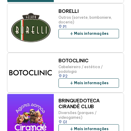
BORELLI
Outros (sorvete, bomboniere,
doceria)
place
P1
add
Mais informações
BOTOCLINIC
Cabeleireiro / estética /
podologia
place
P2
add
Mais informações
BRINQUEDOTECA
CIRANDÊ CLUB
Diversões (parques /
videogames)
place
G1
add
Mais informações