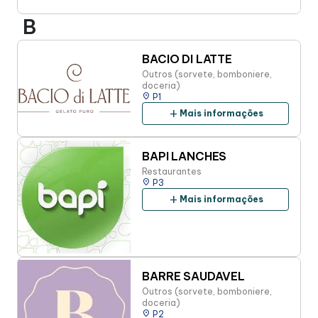
B
BACIO DI LATTE
Outros (sorvete, bomboniere,
doceria)
place
P1
add
Mais informações
BAPI LANCHES
Restaurantes
place
P3
add
Mais informações
BARRE SAUDAVEL
Outros (sorvete, bomboniere,
doceria)
place
P2