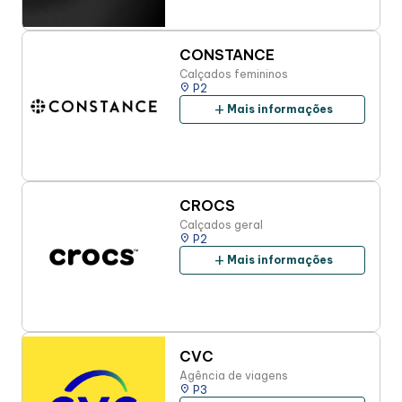
CONSTANCE
Calçados femininos
place
P2
add
Mais informações
CROCS
Calçados geral
place
P2
add
Mais informações
CVC
Agência de viagens
place
P3