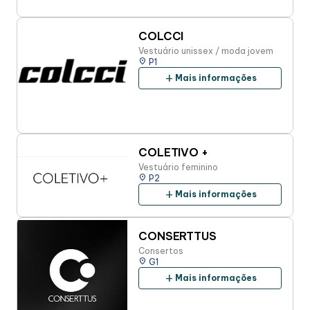
COLCCI
Vestuário unissex / moda jovem
place
P1
add
Mais informações
COLETIVO +
Vestuário feminino
place
P2
add
Mais informações
CONSERTTUS
Consertos
place
G1
add
Mais informações