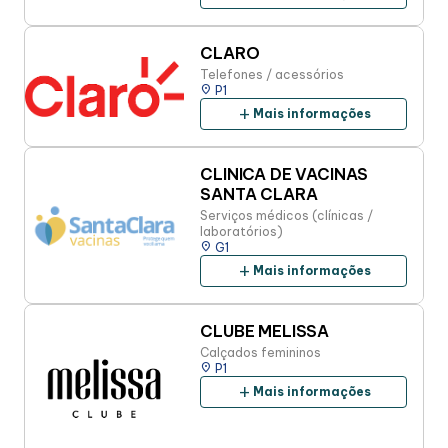
CLARO
Telefones / acessórios
place
P1
add
Mais informações
CLINICA DE VACINAS
SANTA CLARA
Serviços médicos (clínicas /
laboratórios)
place
G1
add
Mais informações
CLUBE MELISSA
Calçados femininos
place
P1
add
Mais informações