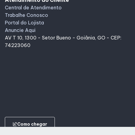
Central de Atendimento
Trabalhe Conosco
Portal do Lojista
Anuncie Aqui
AV T 10, 1300 - Setor Bueno - Goiânia, GO - CEP:
74223060
ungroup
Como chegar