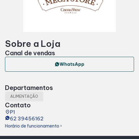
Horários
Entretenimento
Sobre a Loja
Cinema
Canal de vendas
Eventos
WhatsApp
Fique por Dentro
Departamentos
ALIMENTAÇÃO
Lojas e Restaurantes
Contato
place
P1
62 39456162
Lojas
Horário de funcionamento
chevron_right
Alimentação