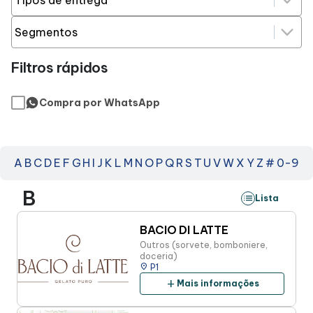
Horários
Entretenimento
Filtros rápidos
Cinema
Compra por WhatsApp
Eventos
A
B
C
D
E
F
G
H
I
J
K
L
M
N
O
P
Q
R
S
T
U
V
W
X
Y
Z
#
0-9
Fique por Dentro
B
list
Lista
Lojas e Restaurantes
BACIO DI LATTE
Outros (sorvete, bomboniere,
doceria)
Lojas
place
P1
add
Mais informações
Alimentação