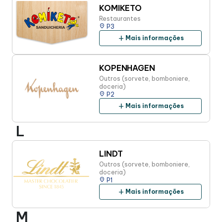
KOMIKETO
Restaurantes
place
P3
add
Mais informações
KOPENHAGEN
Outros (sorvete, bomboniere,
doceria)
place
P2
add
Mais informações
L
LINDT
Outros (sorvete, bomboniere,
doceria)
place
P1
add
Mais informações
M