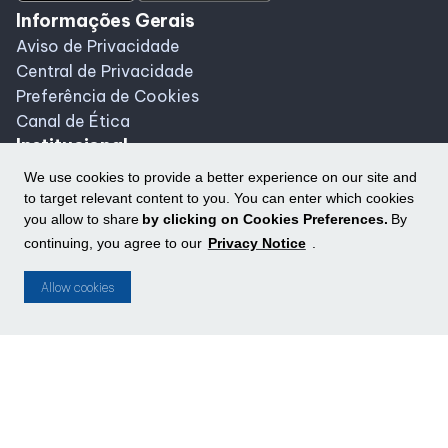
Informações Gerais
Aviso de Privacidade
Central de Privacidade
Preferência de Cookies
Canal de Ética
Institucional
Sobre o Shopping
We use cookies to provide a better experience on our site and
Atendimento ao Cliente
to target relevant content to you. You can enter which cookies
Central de Atendimento
you allow to share
by clicking on Cookies Preferences.
By
continuing, you agree to our
Privacy Notice
.
Trabalhe Conosco
Portal do Lojista
Allow cookies
Anuncie Aqui
AV T 10, 1300 - Setor Bueno - Goiânia, GO - CEP:
74223060