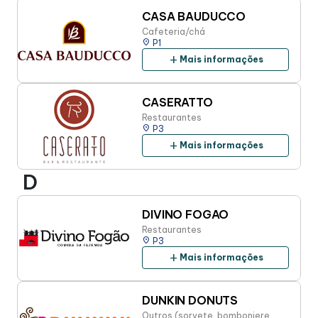
CASA BAUDUCCO
Cafeteria/chá
place
P1
add
Mais informações
CASERATTO
Restaurantes
place
P3
add
Mais informações
D
DIVINO FOGAO
Restaurantes
place
P3
add
Mais informações
DUNKIN DONUTS
Outros (sorvete, bomboniere,