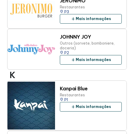
JERONIMO
Restaurantes
place
P3
add
Mais informações
JOHNNY JOY
Outros (sorvete, bomboniere,
doceria)
place
P2
add
Mais informações
K
Kanpai Blue
Restaurantes
place
P1
add
Mais informações