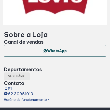
Horários
Entretenimento
Sobre a Loja
Cinema
Canal de vendas
Eventos
WhatsApp
Fique por Dentro
Departamentos
VESTUÁRIO
Lojas e Restaurantes
Contato
place
P1
62 30951010
Lojas
Horário de funcionamento
chevron_right
Alimentação