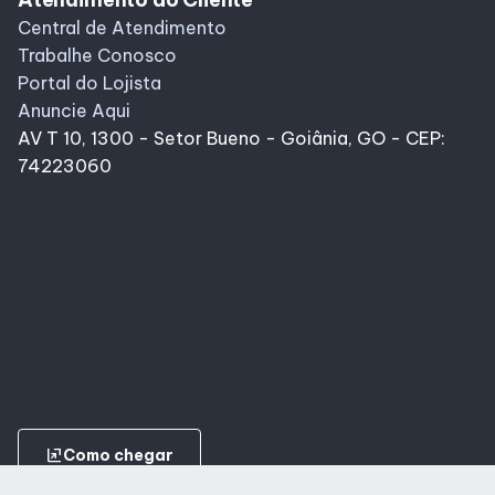
Central de Atendimento
Trabalhe Conosco
Portal do Lojista
Anuncie Aqui
AV T 10, 1300 - Setor Bueno - Goiânia, GO - CEP:
74223060
ungroup
Como chegar