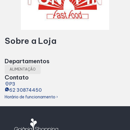
Horários
Entretenimento
Sobre a Loja
Cinema
Eventos
Departamentos
ALIMENTAÇÃO
Fique por Dentro
Contato
place
P3
62 30874450
Lojas e Restaurantes
Horário de funcionamento
chevron_right
Lojas
Alimentação