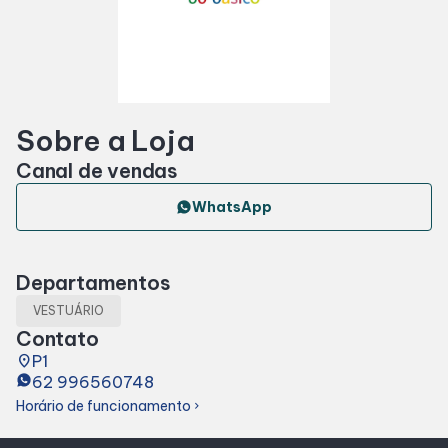
Horários
Entretenimento
Sobre a Loja
Cinema
Canal de vendas
Eventos
WhatsApp
Fique por Dentro
Departamentos
VESTUÁRIO
Lojas e Restaurantes
Contato
place
P1
62 996560748
Lojas
Horário de funcionamento
chevron_right
Alimentação