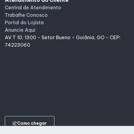
Central de Atendimento
Trabalhe Conosco
Portal do Lojista
Anuncie Aqui
AV T 10, 1300 - Setor Bueno - Goiânia, GO - CEP:
74223060
ungroup
Como chegar