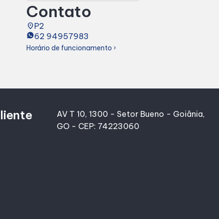
Contato
place
P2
62 94957983
Horário de funcionamento
chevron_right
liente
AV T 10, 1300 - Setor Bueno - Goiânia,
GO - CEP: 74223060