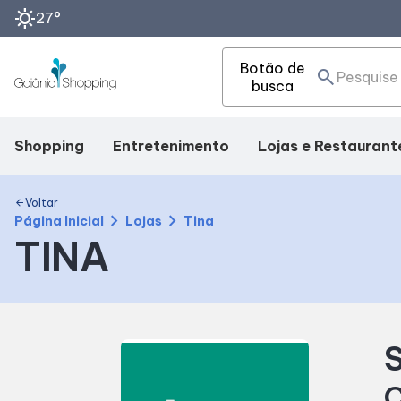
sunny
27°
Botão de
search
busca
Shopping
Entretenimento
Lojas e Restaurant
Mapa Interno
Cinema
Lojas
Voltar
arrow_back
chevron_right
chevron_right
Página Inicial
Lojas
Tina
TINA
Facilidades
Eventos
Alimentação
Como Chegar
Fique por Dentro
S
Horários
C