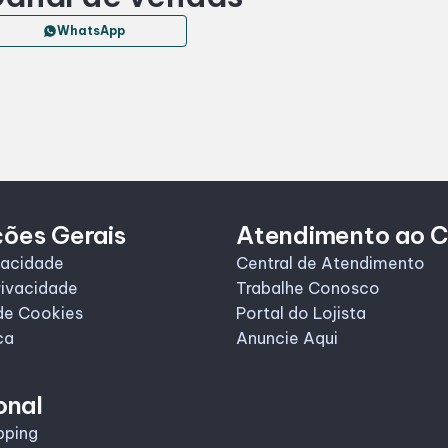
WhatsApp
ções Gerais
Atendimento ao C
vacidade
Central de Atendimento
rivacidade
Trabalhe Conosco
de Cookies
Portal do Lojista
ca
Anuncie Aqui
onal
pping