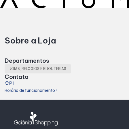
Horários
Entretenimento
Sobre a Loja
Cinema
Eventos
Departamentos
JOIAS, RELOGIOS E BIJOUTERIAS
Fique por Dentro
Contato
place
P1
Horário de funcionamento
chevron_right
Lojas e Restaurantes
Lojas
Alimentação