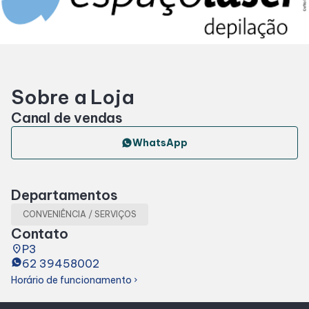
Horários
Entretenimento
Sobre a Loja
Cinema
Canal de vendas
Eventos
WhatsApp
Fique por Dentro
Departamentos
CONVENIÊNCIA / SERVIÇOS
Lojas e Restaurantes
Contato
place
P3
62 39458002
Lojas
Horário de funcionamento
chevron_right
Alimentação