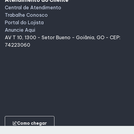
Central de Atendimento
Trabalhe Conosco
Portal do Lojista
Anuncie Aqui
AV T 10, 1300 - Setor Bueno - Goiânia, GO - CEP:
74223060
ungroup
Como chegar