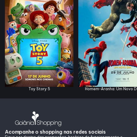
Horários
Entretenimento
Cinema
Eventos
Fique por Dentro
Toy Story 5
Homem-Aranha: Um Novo D
Lojas e Restaurantes
Lojas
Acompanhe o shopping nas redes sociais
Alimentação